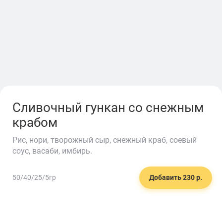
Сливочный гункан со снежным
крабом
Рис, нори, творожный сыр, снежный краб, соевый
соус, васаби, имбирь.
🥕
50/40/25/5гр
Добавить 230 р.